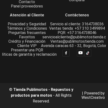
Contacto
Panel proveedores
Atención al Cliente
Contáctenos
Privacidad y Seguridad
Servicio al cliente: 3164738036
Términos y Condiciones
Ventas tienda: +57 310 3499894
Preguntas frecuentes
PQR: +57 3164738046
Favoritos
servicioalcliente@publimotostienda.c
Crédito y Financiación
Ventas@publimotostienda.com
Cliente VIP
Avenida caracas 63 - 32, Bogotá, Colom
Presentar una PQR
olíticas de garantía y reclamación
©
Tienda Publimotos - Repuestos y
| Powered by
productos para motos
- All Rights
WestCreativo
Reserved.