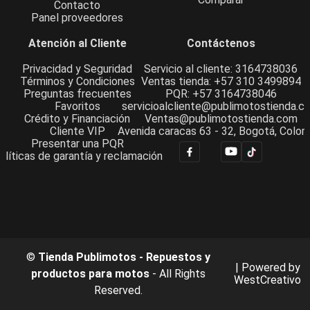
Contacto
Panel proveedores
Atención al Cliente
Contáctenos
Privacidad y Seguridad
Servicio al cliente: 3164738036
Términos y Condiciones
Ventas tienda: +57 310 3499894
Preguntas frecuentes
PQR: +57 3164738046
Favoritos
servicioalcliente@publimotostienda.c
Crédito y Financiación
Ventas@publimotostienda.com
Cliente VIP
Avenida caracas 63 - 32, Bogotá, Colom
Presentar una PQR
olíticas de garantía y reclamación
©
Tienda Publimotos - Repuestos y
| Powered by
productos para motos
- All Rights
WestCreativo
Reserved.