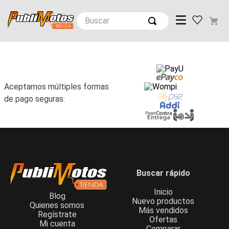
Aceptamos múltiples formas
de pago seguras:
Buscar rápido
Inicio
Blog
Nuevo productos
Quienes somos
Más vendidos
Regístrate
Ofertas
Mi cuenta
Comparar