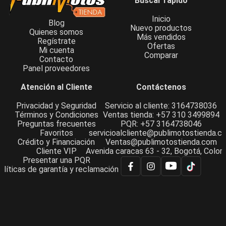
Buscar rápido
Inicio
Blog
Nuevo productos
Quienes somos
Más vendidos
Regístrate
Ofertas
Mi cuenta
Comparar
Contacto
Panel proveedores
Atención al Cliente
Contáctenos
Privacidad y Seguridad
Servicio al cliente: 3164738036
Términos y Condiciones
Ventas tienda: +57 310 3499894
Preguntas frecuentes
PQR: +57 3164738046
Favoritos
servicioalcliente@publimotostienda.c
Crédito y Financiación
Ventas@publimotostienda.com
Cliente VIP
Avenida caracas 63 - 32, Bogotá, Colom
Presentar una PQR
olíticas de garantía y reclamación