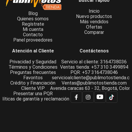
Buscar rápido
Inicio
Blog
Nuevo productos
Quienes somos
Más vendidos
Regístrate
Ofertas
Mi cuenta
Comparar
Contacto
Panel proveedores
Atención al Cliente
Contáctenos
Privacidad y Seguridad
Servicio al cliente: 3164738036
Términos y Condiciones
Ventas tienda: +57 310 3499894
Preguntas frecuentes
PQR: +57 3164738046
Favoritos
servicioalcliente@publimotostienda.c
Crédito y Financiación
Ventas@publimotostienda.com
Cliente VIP
Avenida caracas 63 - 32, Bogotá, Colom
Presentar una PQR
olíticas de garantía y reclamación