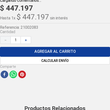
Cargando comentarios…
$
447
.
197
$
447
.
197
Hasta
1
x
sin interés
Referencia
:
21002083
Cantidad
－
＋
AGREGAR AL CARRITO
CALCULAR ENVÍO
Comparte
Productos Relacionados