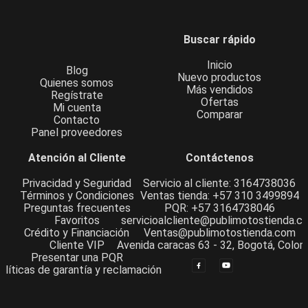
Buscar rápido
Inicio
Blog
Nuevo productos
Quienes somos
Más vendidos
Regístrate
Ofertas
Mi cuenta
Comparar
Contacto
Panel proveedores
Atención al Cliente
Contáctenos
Privacidad y Seguridad
Servicio al cliente: 3164738036
Términos y Condiciones
Ventas tienda: +57 310 3499894
Preguntas frecuentes
PQR: +57 3164738046
Favoritos
servicioalcliente@publimotostienda.c
Crédito y Financiación
Ventas@publimotostienda.com
Cliente VIP
Avenida caracas 63 - 32, Bogotá, Colom
Presentar una PQR
olíticas de garantía y reclamación