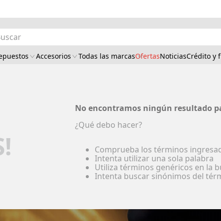
car
epuestos
Accesorios
Todas las marcas
Ofertas
Noticias
Crédito y 
No encontramos ningún resultado p
¿Qué debo hacer?
!
Comprueba los términos ingresa
Intenta utilizar una sola palabra
Utiliza términos genéricos en la
Intenta buscar sinónimos del té