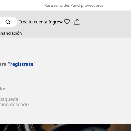
Rastrear orden
Panel proveedores
Crea tu cuenta
Ingresa
financiación
ara "
registrate
"
dos
 búsqueda
rmino deseado