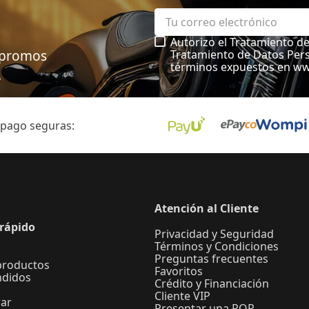
Autorizo el Tratamiento d
, promos
Tratamiento de Datos Pers
términos expuestos en w
.
 pago seguras:
Atención al Cliente
rápido
Privacidad y Seguridad
Términos y Condiciones
Preguntas frecuentes
productos
Favoritos
ndidos
Crédito y Financiación
Cliente VIP
ar
Presentar una PQR