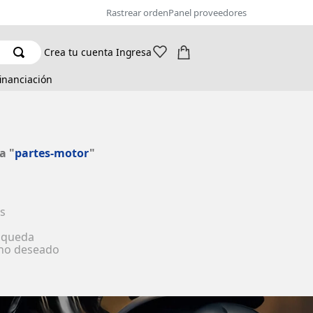
Rastrear orden
Panel proveedores
Crea tu cuenta
Ingresa
financiación
a "
partes-motor
"
s
úsqueda
ino deseado