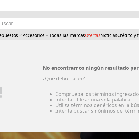
car
epuestos
Accesorios
Todas las marcas
Ofertas
Noticias
Crédito y 
No encontramos ningún resultado par
¿Qué debo hacer?
!
Comprueba los términos ingresado
Intenta utilizar una sola palabra
Utiliza términos genéricos en la b
Intenta buscar sinónimos del térm