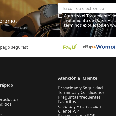
Autorizo el Tratamiento d
, promos
Tratamiento de Datos Pers
términos expuestos en w
.
 pago seguras:
Atención al Cliente
rápido
Privacidad y Seguridad
Términos y Condiciones
Preguntas frecuentes
productos
Favoritos
ndidos
Crédito y Financiación
Cliente VIP
ar
Presentar una PQR