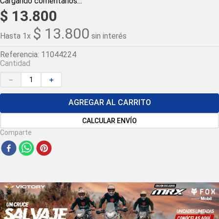
Cargando comentarios…
$
13
.
800
$
13
.
800
Hasta
1
x
sin interés
Referencia
:
11044224
Cantidad
－
＋
AGREGAR AL CARRITO
CALCULAR ENVÍO
Comparte