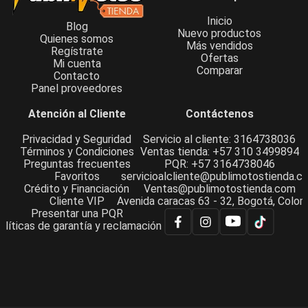
Inicio
Blog
Nuevo productos
Quienes somos
Más vendidos
Regístrate
Ofertas
Mi cuenta
Comparar
Contacto
Panel proveedores
Atención al Cliente
Contáctenos
Privacidad y Seguridad
Servicio al cliente: 3164738036
Términos y Condiciones
Ventas tienda: +57 310 3499894
Preguntas frecuentes
PQR: +57 3164738046
Favoritos
servicioalcliente@publimotostienda.c
Crédito y Financiación
Ventas@publimotostienda.com
Cliente VIP
Avenida caracas 63 - 32, Bogotá, Colom
Presentar una PQR
olíticas de garantía y reclamación