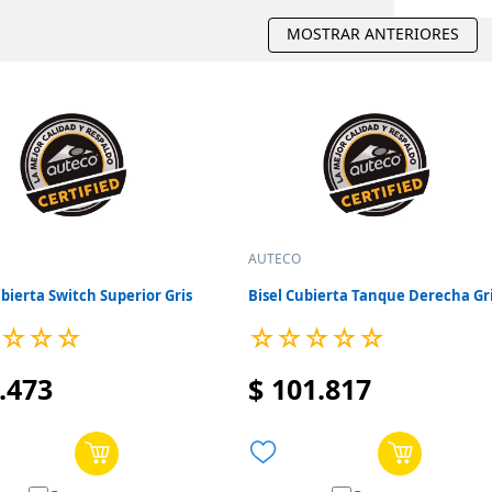
MOSTRAR ANTERIORES
AUTECO
ubierta Switch Superior Gris
Bisel Cubierta Tanque Derecha Gr
☆
☆
☆
☆
☆
☆
☆
☆
.
473
$
101
.
817