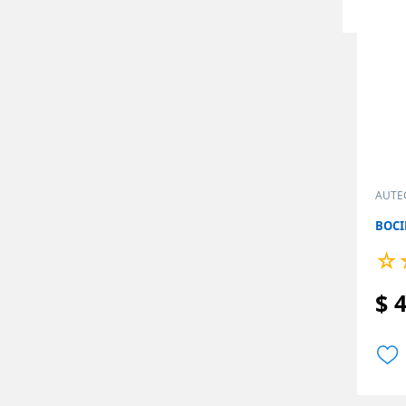
AUTE
BOCI
☆
$