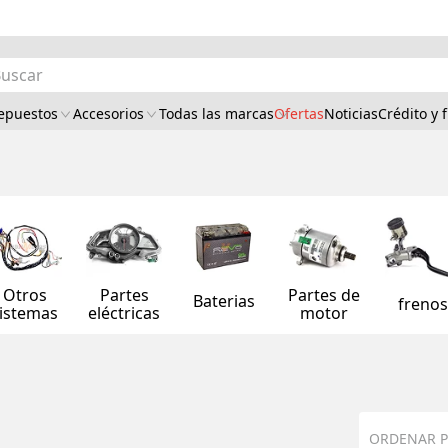
car
epuestos
Accesorios
Todas las marcas
Ofertas
Noticias
Crédito y 
Otros
Partes
Partes de
Baterias
freno
istemas
eléctricas
motor
ORDENAR 