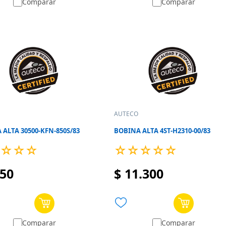
Comparar
Comparar
AUTECO
 ALTA 30500-KFN-850S/83
BOBINA ALTA 4ST-H2310-00/83
☆
☆
☆
☆
☆
☆
☆
☆
50
$
11
.
300
Comparar
Comparar