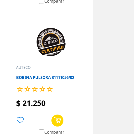
Comparar
AUTECO
BOBINA PULSORA 31111056/02
☆
☆
☆
☆
☆
$
21
.
250
Comparar