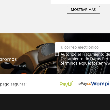
MOSTRAR MÁS
Autorizo el Tratamiento d
, promos
Tratamiento de Datos Pers
términos expuestos en w
.
 pago seguras: