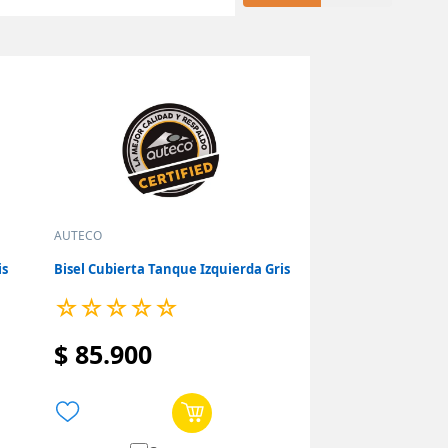
AUTECO
is
Bisel Cubierta Tanque Izquierda Gris
☆
☆
☆
☆
☆
$
85
.
900