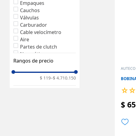
Empaques
Cauchos
Válvulas
Carburador
Cable velocímetro
Aire
Partes de clutch
Neumáticos
Rangos de precio
Farola
AUTECO
$ 119
–
$ 4.710.150
BOBINA
☆
☆
$
65