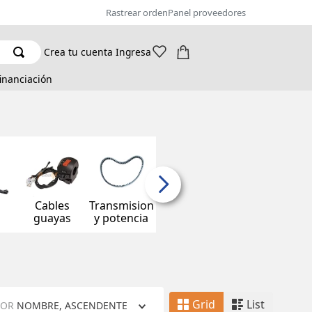
Rastrear orden
Panel proveedores
Crea tu cuenta
Ingresa
financiación
Cables
Transmision
s
guayas
y potencia
Grid
List
POR
NOMBRE, ASCENDENTE