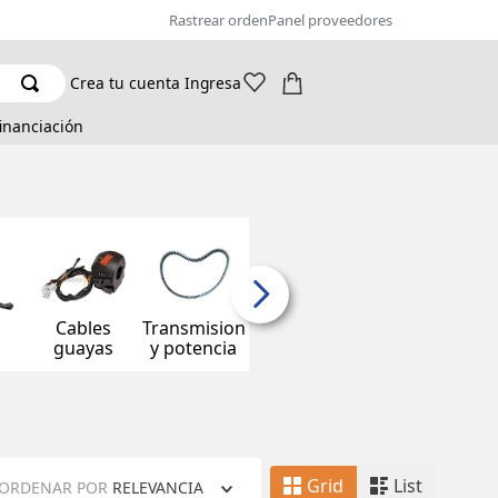
Rastrear orden
Panel proveedores
Crea tu cuenta
Ingresa
financiación
Cables
Transmision
s
guayas
y potencia
Grid
List
ORDENAR POR
RELEVANCIA