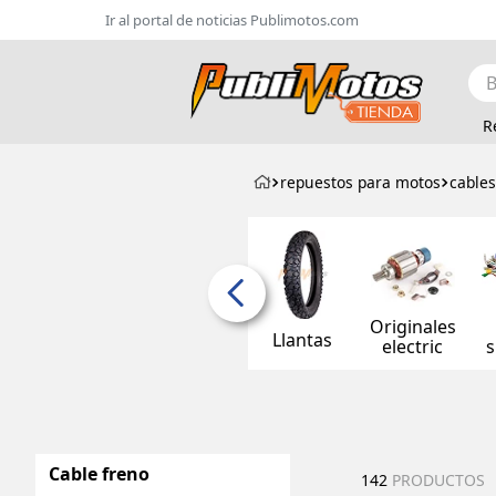
Ir al portal de noticias Publimotos.com
Bus
R
repuestos para motos
cables
Originales
Llantas
electric
s
Cable freno
142
PRODUCTOS