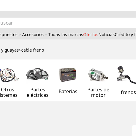
car
epuestos
Accesorios
Todas las marcas
Ofertas
Noticias
Crédito y 
 y guayas
cable freno
Otros
Partes
Partes de
Baterias
freno
istemas
eléctricas
motor