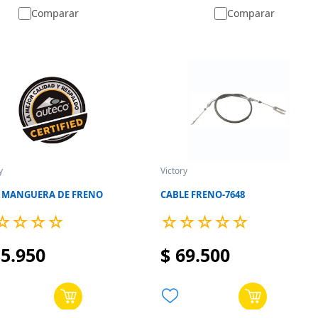
Comparar
Comparar
y
Victory
 MANGUERA DE FRENO
CABLE FRENO-7648
☆
☆
☆
☆
☆
☆
☆
☆
☆
15
.
950
$
69
.
500