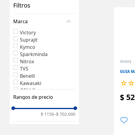
Filtros
Marca
Victory
Suprajit
Kymco
Sparkminda
Nitrox
Victory
TVS
GUIA M
Benelli
☆
☆
Kawasaki
GENUI
$
52
Rangos de precio
SUKIPARTS
$ 1156
–
$ 702.000