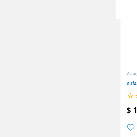
Victor
GUÍA
☆
$